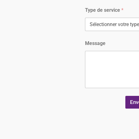
Type de service
*
Message
Env
A
l
t