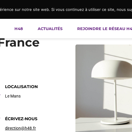
érience sur notre site web. Si vous continuez à utiliser ce site, nous s
H48
ACTUALITÉS
REJOINDRE LE RÉSEAU H
France
LOCALISATION
Le Mans
ÉCRIVEZ-NOUS
direction@h48.fr