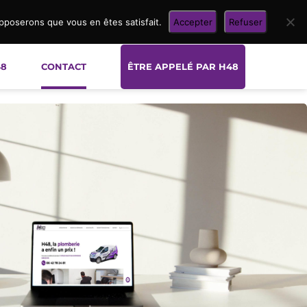
upposerons que vous en êtes satisfait.
Accepter
Refuser
48
CONTACT
ÊTRE APPELÉ PAR H48