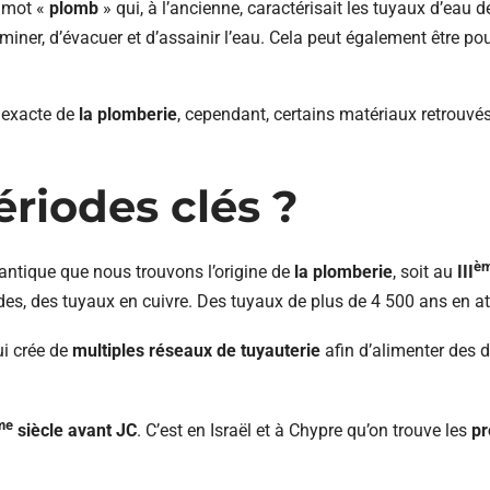
 mot «
plomb
» qui, à l’ancienne, caractérisait les tuyaux d’eau d
ner, d’évacuer et d’assainir l’eau. Cela peut également être pour
e exacte de
la plomberie
, cependant, certains matériaux retrouvés
ériodes clés ?
è
 antique que nous trouvons l’origine de
la plomberie
, soit au
III
des, des tuyaux en cuivre. Des tuyaux de plus de 4 500 ans en at
ui crée de
multiples réseaux de tuyauterie
afin d’alimenter des d
me
siècle avant JC
. C’est en Israël et à Chypre qu’on trouve les
pr