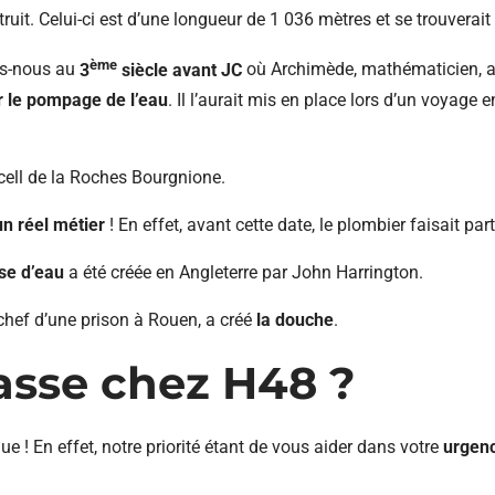
ruit. Celui-ci est d’une longueur de 1 036 mètres et se trouverai
ème
ns-nous au
3
siècle avant JC
où Archimède, mathématicien, a
er le pompage de l’eau
. Il l’aurait mis en place lors d’un voyage
ell de la Roches Bourgnione.
un réel métier
! En effet, avant cette date, le plombier faisait pa
se d’eau
a été créée en Angleterre par John Harrington.
chef d’une prison à Rouen, a créé
la douche
.
sse chez H48 ?
ue ! En effet, notre priorité étant de vous aider dans votre
urgen