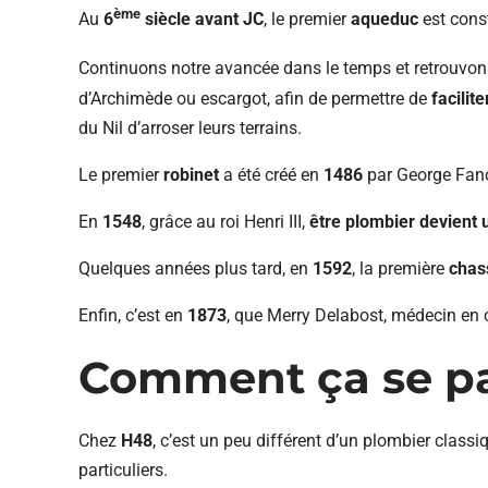
ème
Au
6
siècle avant JC
, le premier
aqueduc
est const
Continuons notre avancée dans le temps et retrouvo
d’Archimède ou escargot, afin de permettre de
facilit
du Nil d’arroser leurs terrains.
Le premier
robinet
a été créé en
1486
par George Fanc
En
1548
, grâce au roi Henri III,
être plombier devient 
Quelques années plus tard, en
1592
, la première
chas
Enfin, c’est en
1873
, que Merry Delabost, médecin en 
Comment ça se pa
Chez
H48
, c’est un peu différent d’un plombier classiq
particuliers.