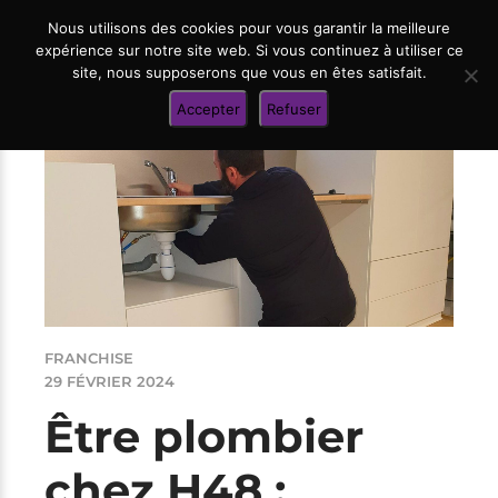
Nous utilisons des cookies pour vous garantir la meilleure
expérience sur notre site web. Si vous continuez à utiliser ce
site, nous supposerons que vous en êtes satisfait.
Accepter
Refuser
FRANCHISE
29 FÉVRIER 2024
Être plombier
chez H48 :